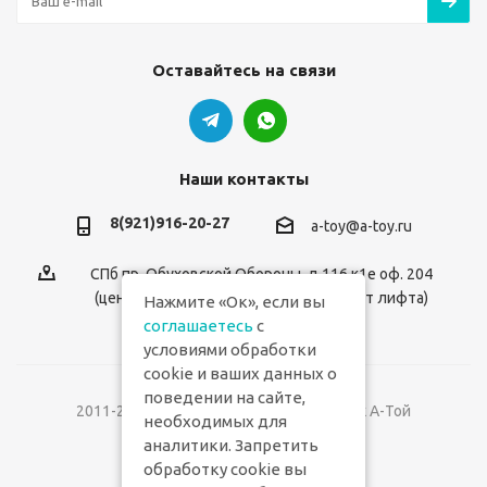
Оставайтесь на связи
Наши контакты
8(921)916-20-27
a-toy@a-toy.ru
СПб пр. Обуховской Обороны, д.116 к1е оф. 204
(центральный вход 2-й этаж справа от лифта)
Нажмите «Ок», если вы
соглашаетесь
с
условиями обработки
cookie и ваших данных о
поведении на сайте,
2011-2026 © Интернет-магазин игрушек А-Той
необходимых для
аналитики. Запретить
Версия для печати
обработку cookie вы