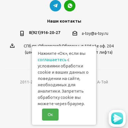
Наши контакты
8(921)916-20-27
a-toy@a-toy.ru
СПб пр. Обуховской Обороны, д.116 к1е оф. 204
(центральный вход 2-й этаж справа от лифта)
Нажмите «Ок», если вы
соглашаетесь
с
условиями обработки
cookie и ваших данных о
поведении на сайте,
2011-2026 © Интернет-магазин игрушек А-Той
необходимых для
аналитики. Запретить
Версия для печати
обработку cookie вы
можете через браузер.
Ок