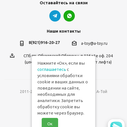
Оставайтесь на связи
Наши контакты
8(921)916-20-27
a-toy@a-toy.ru
СПб пр. Обуховской Обороны, д.116 к1е оф. 204
(центральный вход 2-й этаж справа от лифта)
Нажмите «Ок», если вы
соглашаетесь
с
условиями обработки
cookie и ваших данных о
поведении на сайте,
2011-2026 © Интернет-магазин игрушек А-Той
необходимых для
аналитики. Запретить
Версия для печати
обработку cookie вы
можете через браузер.
Ок