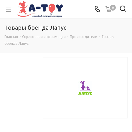
0
Товары бренда Лапус
Главная
-
Справочная информация
-
Производители
-
Товары
бренда Лапус