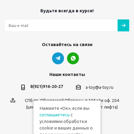
Будьте всегда в курсе!
Оставайтесь на связи
Наши контакты
8(921)916-20-27
a-toy@a-toy.ru
СПб пр. Обуховской Обороны, д.116 к1е оф. 204
(центральный вход 2-й этаж справа от лифта)
Нажмите «Ок», если вы
соглашаетесь
с
условиями обработки
cookie и ваших данных о