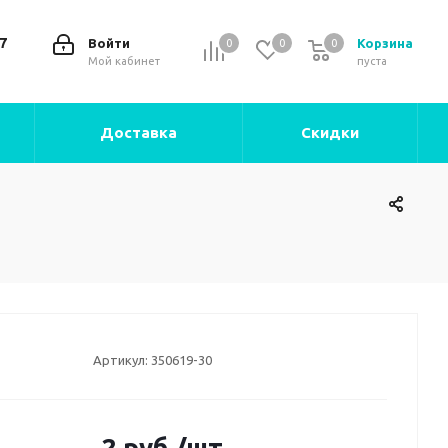
7
Войти
Корзина
0
0
0
0
Мой кабинет
пуста
Доставка
Скидки
Артикул:
350619-30
2
руб.
/шт