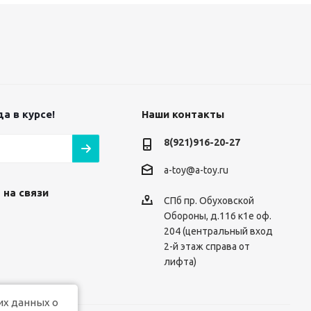
а в курсе!
Наши контакты
8(921)916-20-27
a-toy@a-toy.ru
 на связи
СПб пр. Обуховской
Обороны, д.116 к1е оф.
204 (центральный вход
2-й этаж справа от
лифта)
их данных о