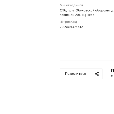
Мы находимся
СПб, пр-т Обуховской обороны, д.
павильон 204 ТЦ Нева
ШтрихКод
2009491473612
П
Поделиться
о