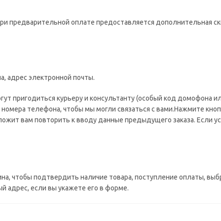
при предварительной оплате предоставляется дополнительная ск
а, адрес электронной почты.
огут пригодиться курьеру и консультанту (особый код домофона ил
 номера телефона, чтобы мы могли связаться с вами.Нажмите кноп
ожит вам повторить к вводу данные предыдущего заказа. Если ус
ина, чтобы подтвердить наличие товара, поступление оплаты, выб
 адрес, если вы укажете его в форме.