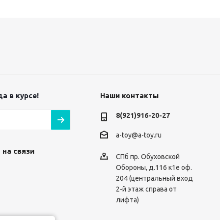
а в курсе!
Наши контакты
8(921)916-20-27
a-toy@a-toy.ru
 на связи
СПб пр. Обуховской
Обороны, д.116 к1е оф.
204 (центральный вход
2-й этаж справа от
лифта)