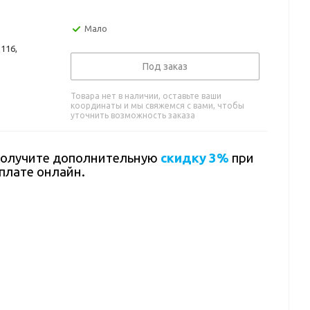
Мало
116,
Под заказ
Товара нет в наличии, оставьте ваши
координаты и мы свяжемся с вами, чтобы
уточнить возможность заказа
олучите дополнительную
скидку 3%
при
плате онлайн.