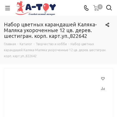
0
Набор цветных карандашей Каляка-
Маляка укороченные 12 цв. дерев.
шестигран. корп. карт.уп.,822642
Главная
-
Каталог
-
Творчество и хобби
-
Набор цветных
карандашей Каляка-Маляка укороченные 12 цв. дерев. шестигран.
корп. карт.уп.,822642