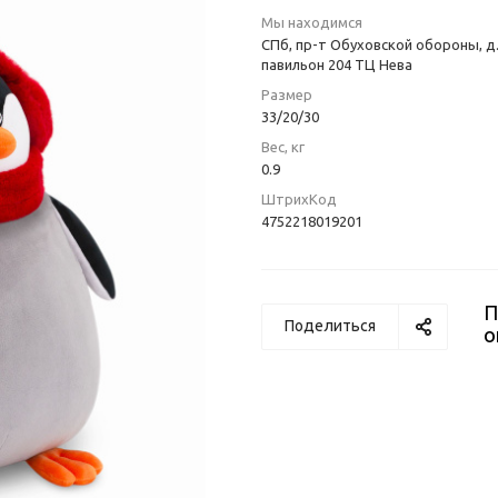
Мы находимся
СПб, пр-т Обуховской обороны, д.
павильон 204 ТЦ Нева
Размер
33/20/30
Вес, кг
0.9
ШтрихКод
4752218019201
П
Поделиться
о