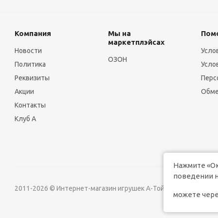
Компания
Мы на
Пом
маркетплэйсах
Новости
Усло
ОЗОН
Политика
Усло
Реквизиты
Перс
Акции
Обме
Контакты
Клуб А
Нажмите «Ок
поведении н
2011-2026 © Интернет-магазин игрушек А-Той
Версия д
можете чере