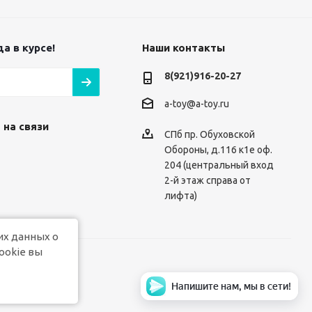
а в курсе!
Наши контакты
8(921)916-20-27
a-toy@a-toy.ru
 на связи
СПб пр. Обуховской
Обороны, д.116 к1е оф.
204 (центральный вход
2-й этаж справа от
лифта)
их данных о
ookie вы
Напишите нам, мы в сети!