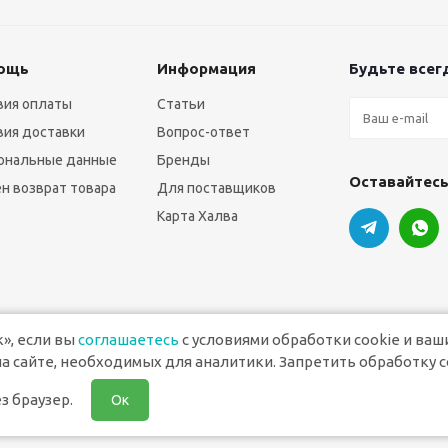
ощь
Информация
Будьте всегд
вия оплаты
Статьи
вия доставки
Вопрос-ответ
ональные данные
Бренды
Оставайтесь
н возврат товара
Для поставщиков
Карта Халва
», если вы
соглашаетесь
с условиями обработки cookie и ваш
а сайте, необходимых для аналитики. Запретить обработку c
ля печати
з браузер.
Ок