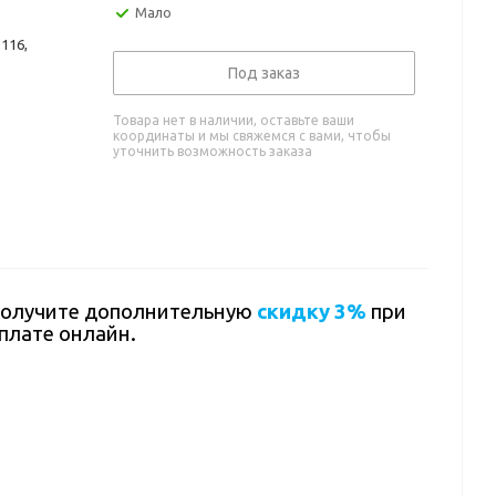
Мало
116,
Под заказ
Товара нет в наличии, оставьте ваши
координаты и мы свяжемся с вами, чтобы
уточнить возможность заказа
олучите дополнительную
скидку 3%
при
плате онлайн.