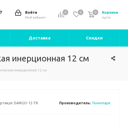
7
Войти
Корзина
0
0
0
0
Мой кабинет
пуста
Доставка
Скидки
кая инерционная 12 см
лическая инерционная 12 см
ртикул:
DARGO-12-TK
Производитель:
Технопарк