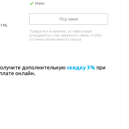
Мало
Под заказ
116,
Товара нет в наличии, оставьте ваши
координаты и мы свяжемся с вами, чтобы
уточнить возможность заказа
олучите дополнительную
скидку 3%
при
плате онлайн.