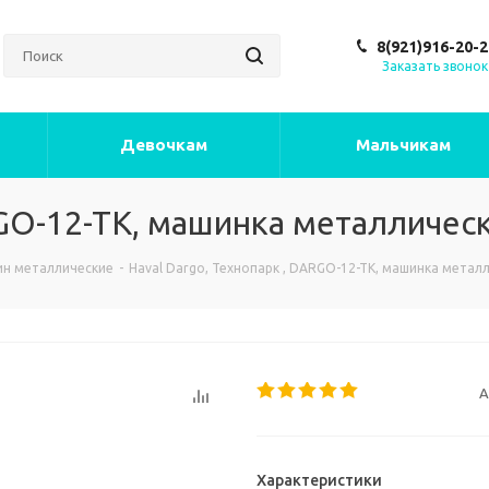
8(921)916-20-2
Заказать звонок
Девочкам
Мальчикам
RGO-12-TK, машинка металличес
н металлические
-
Haval Dargo, Технопарк , DARGO-12-TK, машинка метал
А
Характеристики