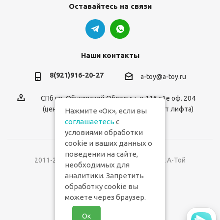
Оставайтесь на связи
Наши контакты
8(921)916-20-27
a-toy@a-toy.ru
СПб пр. Обуховской Обороны, д.116 к1е оф. 204
(центральный вход 2-й этаж справа от лифта)
Нажмите «Ок», если вы
соглашаетесь
с
условиями обработки
cookie и ваших данных о
поведении на сайте,
2011-2026 © Интернет-магазин игрушек А-Той
необходимых для
аналитики. Запретить
Версия для печати
обработку cookie вы
можете через браузер.
Ок