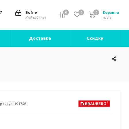
7
Войти
Корзина
0
0
0
0
Мой кабинет
пуста
Доставка
Скидки
ртикул:
191746