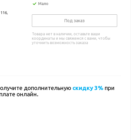
Мало
116,
Под заказ
Товара нет в наличии, оставьте ваши
координаты и мы свяжемся с вами, чтобы
уточнить возможность заказа
олучите дополнительную
скидку 3%
при
плате онлайн.