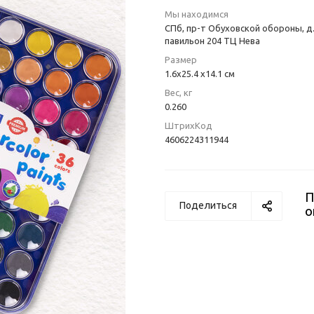
Мы находимся
СПб, пр-т Обуховской обороны, д.
павильон 204 ТЦ Нева
Размер
1.6x25.4 x14.1 см
Вес, кг
0.260
ШтрихКод
4606224311944
П
Поделиться
о