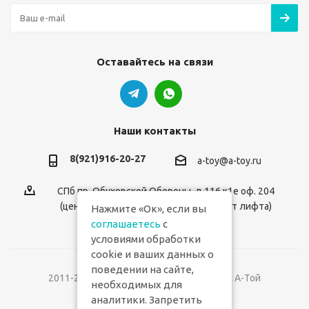
Оставайтесь на связи
Наши контакты
8(921)916-20-27
a-toy@a-toy.ru
СПб пр. Обуховской Обороны, д.116 к1е оф. 204
(центральный вход 2-й этаж справа от лифта)
Нажмите «Ок», если вы
соглашаетесь
с
условиями обработки
cookie и ваших данных о
поведении на сайте,
2011-2026 © Интернет-магазин игрушек А-Той
необходимых для
аналитики. Запретить
Версия для печати