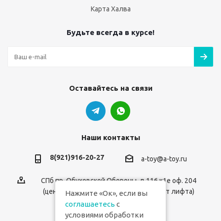
Карта Халва
Будьте всегда в курсе!
Оставайтесь на связи
Наши контакты
8(921)916-20-27
a-toy@a-toy.ru
СПб пр. Обуховской Обороны, д.116 к1е оф. 204
(центральный вход 2-й этаж справа от лифта)
Нажмите «Ок», если вы
соглашаетесь
с
условиями обработки