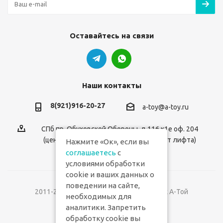
Оставайтесь на связи
Наши контакты
8(921)916-20-27
a-toy@a-toy.ru
СПб пр. Обуховской Обороны, д.116 к1е оф. 204
(центральный вход 2-й этаж справа от лифта)
Нажмите «Ок», если вы
соглашаетесь
с
условиями обработки
cookie и ваших данных о
поведении на сайте,
2011-2026 © Интернет-магазин игрушек А-Той
необходимых для
аналитики. Запретить
Версия для печати
обработку cookie вы