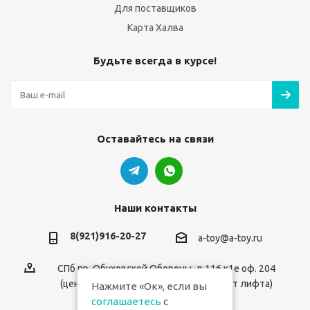
Для поставщиков
Карта Халва
Будьте всегда в курсе!
Оставайтесь на связи
Наши контакты
8(921)916-20-27
a-toy@a-toy.ru
СПб пр. Обуховской Обороны, д.116 к1е оф. 204
(центральный вход 2-й этаж справа от лифта)
Нажмите «Ок», если вы
соглашаетесь
с