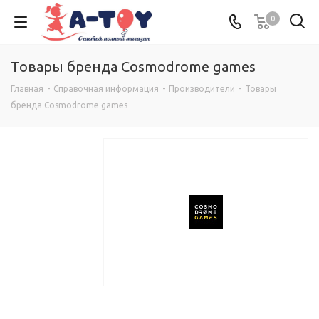
0
Товары бренда Cosmodrome games
Главная
-
Справочная информация
-
Производители
-
Товары
бренда Cosmodrome games