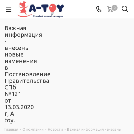
0
Важная
информация
-
внесены
новые
изменения
в
Постановление
Правительства
СПб
№121
от
13.03.2020
г, A-
toy.
Главная
-
О компании
-
Новости
-
Важная информация - внесены