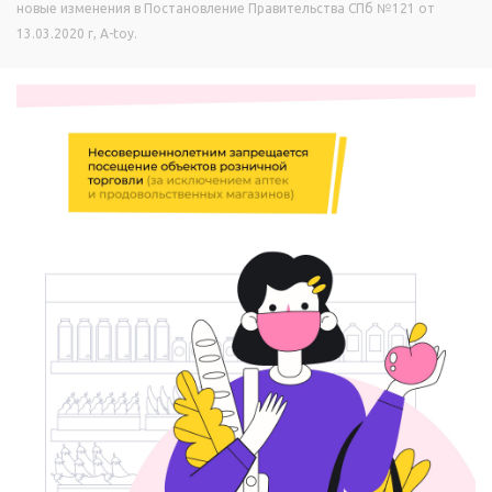
новые изменения в Постановление Правительства СПб №121 от
13.03.2020 г, A-toy.