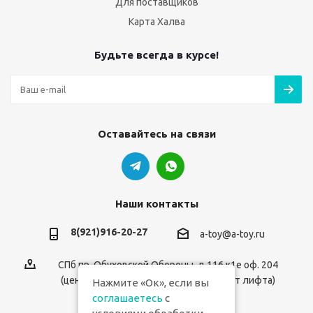
Для поставщиков
Карта Халва
Будьте всегда в курсе!
Оставайтесь на связи
Наши контакты
8(921)916-20-27
a-toy@a-toy.ru
СПб пр. Обуховской Обороны, д.116 к1е оф. 204
(центральный вход 2-й этаж справа от лифта)
Нажмите «Ок», если вы
соглашаетесь
с