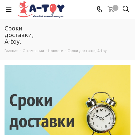
0
Сроки
доставки,
A-toy.
Главная
-
О компании
-
Новости
-
Сроки доставки, A-toy.