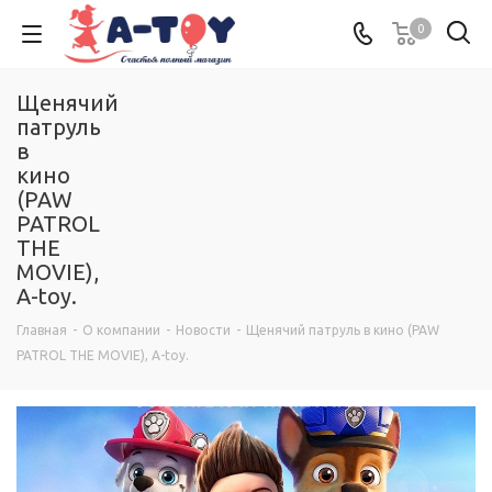
0
Щенячий
патруль
в
кино
(PAW
PATROL
THE
MOVIE),
A-toy.
Главная
-
О компании
-
Новости
-
Щенячий патруль в кино (PAW
PATROL THE MOVIE), A-toy.