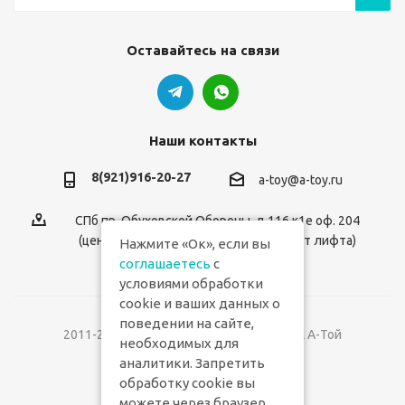
Оставайтесь на связи
Наши контакты
8(921)916-20-27
a-toy@a-toy.ru
СПб пр. Обуховской Обороны, д.116 к1е оф. 204
(центральный вход 2-й этаж справа от лифта)
Нажмите «Ок», если вы
соглашаетесь
с
условиями обработки
cookie и ваших данных о
поведении на сайте,
2011-2026 © Интернет-магазин игрушек А-Той
необходимых для
аналитики. Запретить
Версия для печати
обработку cookie вы
можете через браузер.