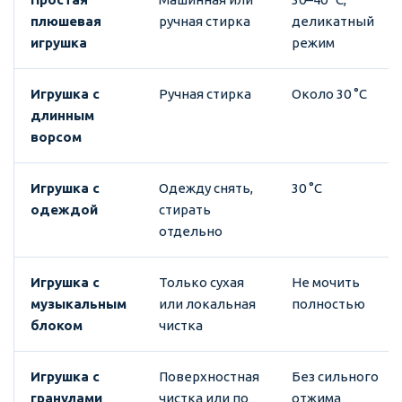
плюшевая
ручная стирка
деликатный
игрушка
режим
Игрушка с
Ручная стирка
Около 30 °C
длинным
ворсом
Игрушка с
Одежду снять,
30 °C
одеждой
стирать
отдельно
Игрушка с
Только сухая
Не мочить
музыкальным
или локальная
полностью
блоком
чистка
Игрушка с
Поверхностная
Без сильного
гранулами
чистка или по
отжима