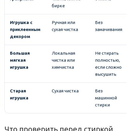
бирке
Игрушка с
Ручная или
Без
приклеенным
сухая чистка
замачивания
декором
Большая
Локальная
Не стирать
мягкая
чистка или
полностью,
игрушка
химчистка
если сложно
высушить
Старая
Сухая чистка
Без
игрушка
машинной
стирки
Что проверить перед стиркой