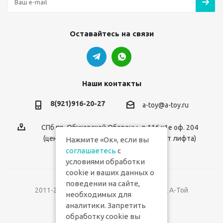
Оставайтесь на связи
Наши контакты
8(921)916-20-27
a-toy@a-toy.ru
СПб пр. Обуховской Обороны, д.116 к1е оф. 204
(центральный вход 2-й этаж справа от лифта)
Нажмите «Ок», если вы
соглашаетесь
с
условиями обработки
cookie и ваших данных о
поведении на сайте,
2011-2026 © Интернет-магазин игрушек А-Той
необходимых для
аналитики. Запретить
Версия для печати
обработку cookie вы