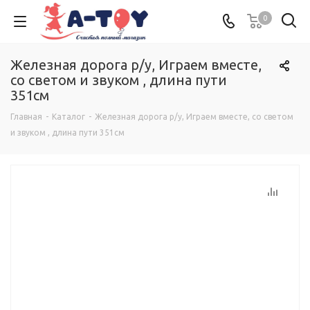
0
Железная дорога р/у, Играем вместе,
со светом и звуком , длина пути
351см
Главная
-
Каталог
-
Железная дорога р/у, Играем вместе, со светом
и звуком , длина пути 351см