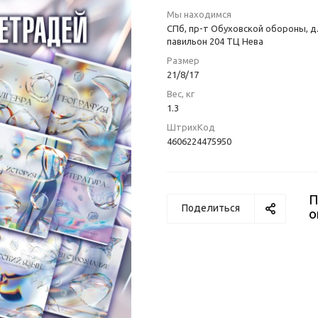
Мы находимся
СПб, пр-т Обуховской обороны, д.
павильон 204 ТЦ Нева
Размер
21/8/17
Вес, кг
1.3
ШтрихКод
4606224475950
П
Поделиться
о