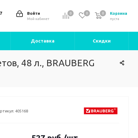
7
Войти
Корзина
0
0
0
0
Мой кабинет
пуста
Доставка
Скидки
тов, 48 л., BRAUBERG
ртикул:
405168
527
руб.
/шт