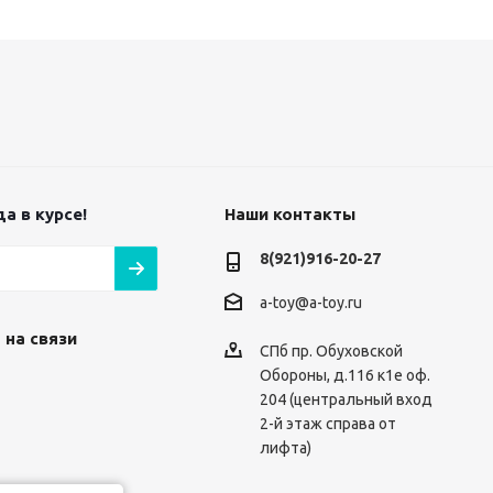
а в курсе!
Наши контакты
8(921)916-20-27
a-toy@a-toy.ru
 на связи
СПб пр. Обуховской
Обороны, д.116 к1е оф.
204 (центральный вход
2-й этаж справа от
лифта)