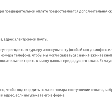
при предварительной оплате предоставляется дополнительная ск
а, адрес электронной почты.
огут пригодиться курьеру и консультанту (особый код домофона ил
 номера телефона, чтобы мы могли связаться с вами.Нажмите кноп
ожит вам повторить к вводу данные предыдущего заказа. Если ус
ина, чтобы подтвердить наличие товара, поступление оплаты, выб
 адрес, если вы укажете его в форме.