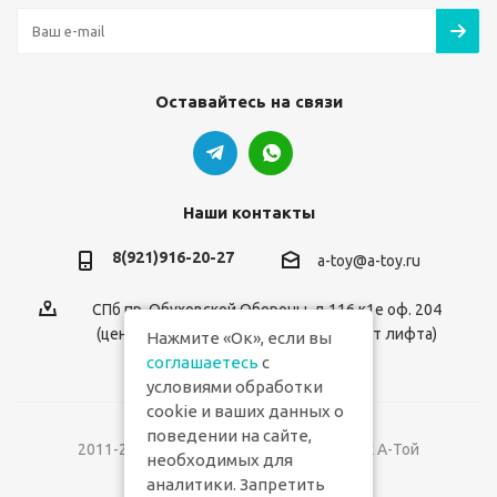
Оставайтесь на связи
Наши контакты
8(921)916-20-27
a-toy@a-toy.ru
СПб пр. Обуховской Обороны, д.116 к1е оф. 204
(центральный вход 2-й этаж справа от лифта)
Нажмите «Ок», если вы
соглашаетесь
с
условиями обработки
cookie и ваших данных о
поведении на сайте,
2011-2026 © Интернет-магазин игрушек А-Той
необходимых для
аналитики. Запретить
Версия для печати