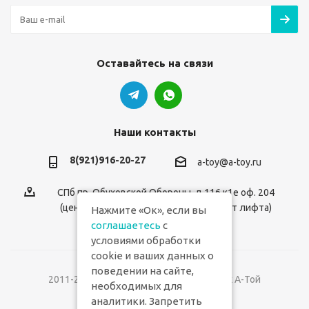
Оставайтесь на связи
Наши контакты
8(921)916-20-27
a-toy@a-toy.ru
СПб пр. Обуховской Обороны, д.116 к1е оф. 204
(центральный вход 2-й этаж справа от лифта)
Нажмите «Ок», если вы
соглашаетесь
с
условиями обработки
cookie и ваших данных о
поведении на сайте,
2011-2026 © Интернет-магазин игрушек А-Той
необходимых для
аналитики. Запретить
Версия для печати