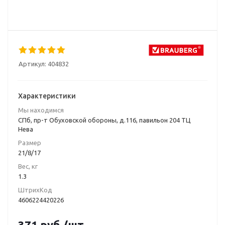
Артикул:
404832
Характеристики
Мы находимся
СПб, пр-т Обуховской обороны, д.116, павильон 204 ТЦ
Нева
Размер
21/8/17
Вес, кг
1.3
ШтрихКод
4606224420226
371
руб.
/шт