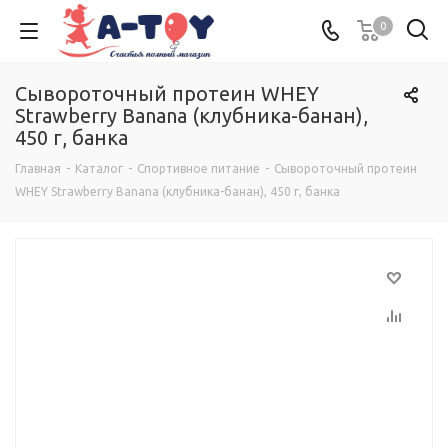
0
Сывороточный протеин WHEY
Strawberry Banana (клубника-банан),
450 г, банка
Главная
-
Каталог
-
Спортивное питание
-
Сывороточный протеин
WHEY Strawberry Banana (клубника-банан), 450 г, банка