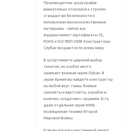
Производитель сразу крайне
внимательно относился к строгим
стандартам безопасности и
использовал высококачественные
материалы - сейчас все
игрушки имеют сертификаты CE,
ROHS и ISO 9001:2008. Конструкторы
Слубан продаются по всему миру.
В ассортименте широкий выбор
тематик, но особое место
занимает военная серия Sluban. В
серии Армия вы найдете конструктор
на любой вкус: танки, боевые
самолеты и вертолёты, корабли и,
конечно, солдатики с оружием. Есть
даже отдельная серия WWII,
посвященная технике Второй
Мировой Войны.
Если вы искали качественный аналог