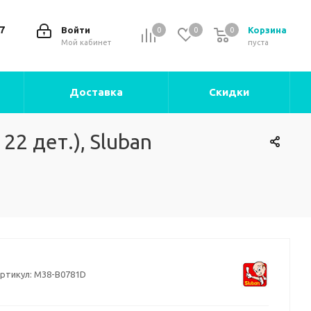
7
Войти
Корзина
0
0
0
0
Мой кабинет
пуста
Доставка
Скидки
2 дет.), Sluban
ртикул:
M38-B0781D