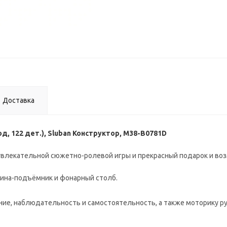
Доставка
, 122 дет.), Sluban Конструктор, M38-B0781D
я увлекательной сюжетно-ролевой игры и прекрасный подарок и в
шина-подъёмник и фонарный столб.
ие, наблюдательность и самостоятельность, а также моторику ру