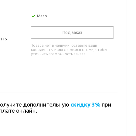
Мало
Под заказ
116,
Товара нет в наличии, оставьте ваши
координаты и мы свяжемся с вами, чтобы
уточнить возможность заказа
олучите дополнительную
скидку 3%
при
плате онлайн.