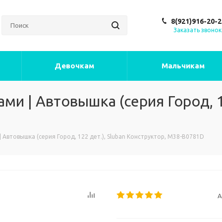
8(921)916-20-2
Заказать звонок
Девочкам
Мальчикам
и | Автовышка (серия Город, 12
Автовышка (серия Город, 122 дет.), Sluban Конструктор, M38-B0781D
А