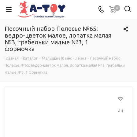
0
Песочный набор Полесье №65:
ведро-цветок малое, лопатка малая
№3, грабельки малые №3, 1
формочка
Главная
-
Каталог
-
Малышам (0 мес - 3 мес)
-
Песочный набор
Полесье №65: ведро-цветок малое, лопатка малая №3, грабельки
малые №3, 1 формочка