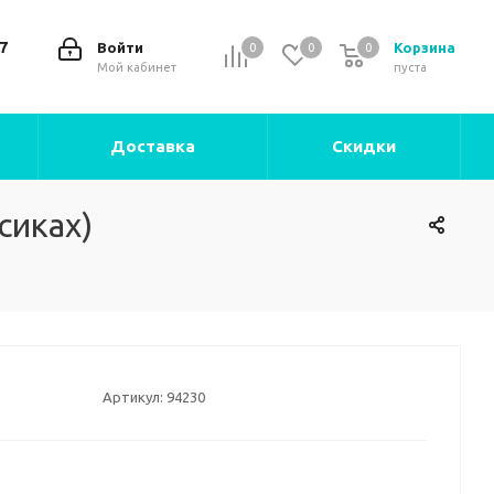
7
Войти
Корзина
0
0
0
0
Мой кабинет
пуста
Доставка
Скидки
сиках)
Артикул:
94230