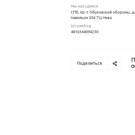
Мы находимся
СПб, пр-т Обуховской обороны, д.
павильон 204 ТЦ Нева
ШтрихКод
4810344094230
П
Поделиться
о