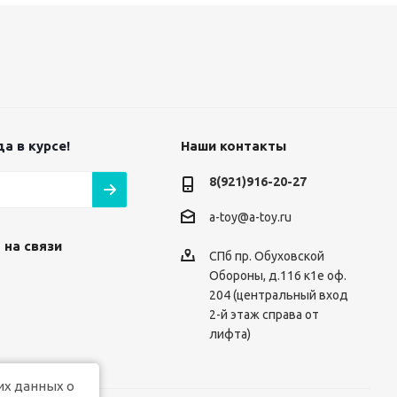
а в курсе!
Наши контакты
8(921)916-20-27
a-toy@a-toy.ru
 на связи
СПб пр. Обуховской
Обороны, д.116 к1е оф.
204 (центральный вход
2-й этаж справа от
лифта)
их данных о