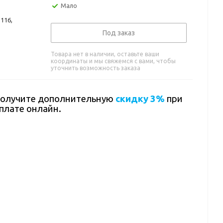
Мало
116,
Под заказ
Товара нет в наличии, оставьте ваши
координаты и мы свяжемся с вами, чтобы
уточнить возможность заказа
олучите дополнительную
скидку 3%
при
плате онлайн.