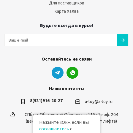
Для поставщиков
Карта Халва
Будьте всегда в курсе!
Оставайтесь на связи
Наши контакты
8(921)916-20-27
a-toy@a-toy.ru
СПб пр. Обуховской Обороны, д.116 к1е оф. 204
(центральный вход 2-й этаж справа от лифта)
Нажмите «Ок», если вы
соглашаетесь
с