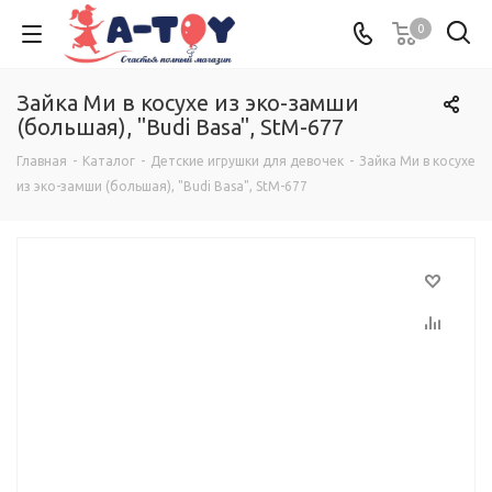
0
Зайка Ми в косухе из эко-замши
(большая), "Budi Basa", StM-677
Главная
-
Каталог
-
Детские игрушки для девочек
-
Зайка Ми в косухе
из эко-замши (большая), "Budi Basa", StM-677