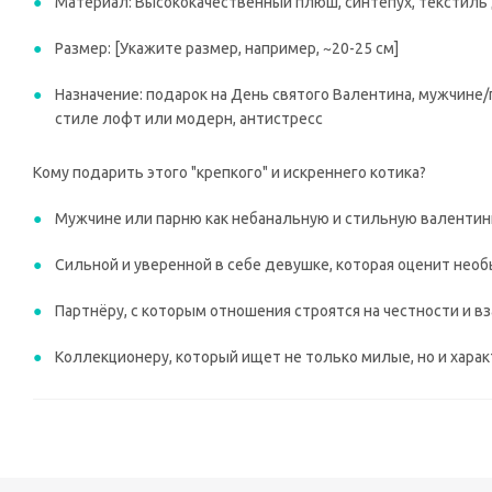
Материал: Высококачественный плюш, синтепух, текстиль 
Размер: [Укажите размер, например, ~20-25 см]
Назначение: подарок на День святого Валентина, мужчине
стиле лофт или модерн, антистресс
Кому подарить этого "крепкого" и искреннего котика?
Мужчине или парню как небанальную и стильную валентин
Сильной и уверенной в себе девушке, которая оценит необ
Партнёру, с которым отношения строятся на честности и в
Коллекционеру, который ищет не только милые, но и хара