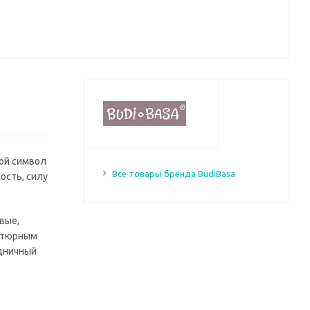
мой символ
Все товары бренда BudiBasa
ость, силу
вые,
иатюрным
здничный