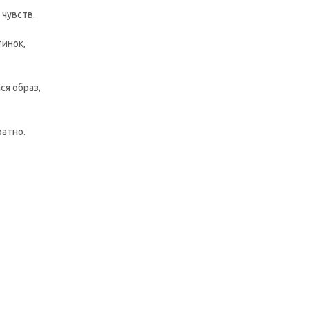
 чувств.
тинок,
ся образ,
ратно.