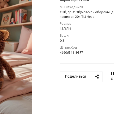
Мы находимся
СПб, пр-т Обуховской обороны, д.
павильон 204 ТЦ Нева
Размер
15/6/16
Вес, кг
0.2
ШтрихКод
4660654119877
П
Поделиться
о