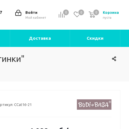
7
Войти
Корзина
0
0
0
0
Мой кабинет
пуста
Доставка
Скидки
тинки"
ртикул:
CCat16-21