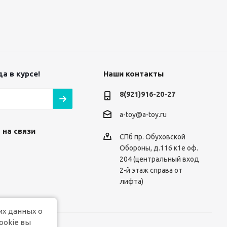
а в курсе!
Наши контакты
8(921)916-20-27
a-toy@a-toy.ru
 на связи
СПб пр. Обуховской
Обороны, д.116 к1е оф.
204 (центральный вход
2-й этаж справа от
лифта)
их данных о
ookie вы