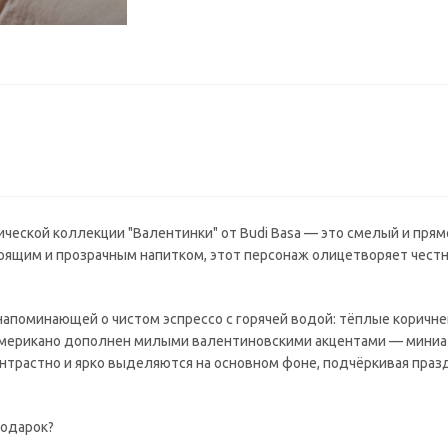
ической коллекции "Валентинки" от Budi Basa — это смелый и пря
рящим и прозрачным напитком, этот персонаж олицетворяет честн
напоминающей о чистом эспрессо с горячей водой: тёплые коричне
т Американо дополнен милыми валентиновскими акцентами — мин
онтрастно и ярко выделяются на основном фоне, подчёркивая пра
подарок?