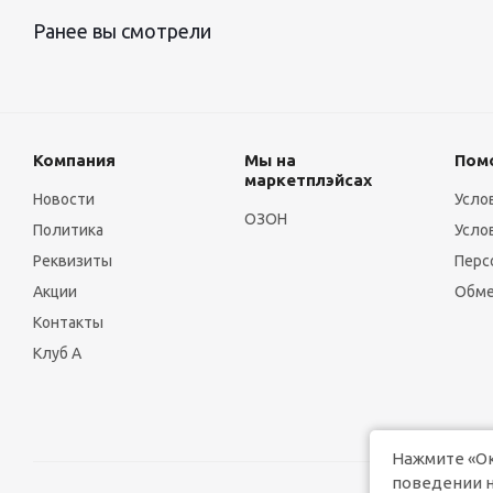
Ранее вы смотрели
Компания
Мы на
Пом
маркетплэйсах
Новости
Усло
ОЗОН
Политика
Усло
Реквизиты
Перс
Акции
Обме
Контакты
Клуб А
Нажмите «Ок
поведении н