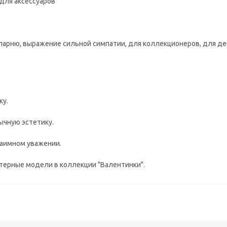
для аксессуаров
/парню, выражение сильной симпатии, для коллекционеров, для де
ку.
ычную эстетику.
заимном уважении.
ктерные модели в коллекции "Валентинки".