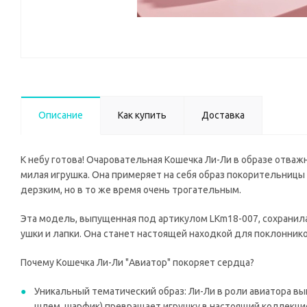
Описание
Как купить
Доставка
К небу готова! Очаровательная Кошечка Ли-Ли в образе отваж
милая игрушка. Она примеряет на себя образ покорительницы
дерзким, но в то же время очень трогательным.
Эта модель, выпущенная под артикулом LKm18-007, сохранила
ушки и лапки. Она станет настоящей находкой для поклонник
Почему Кошечка Ли-Ли "Авиатор" покоряет сердца?
Уникальный тематический образ: Ли-Ли в роли авиатора вы
шлем, шарфик) превращает игрушку в настоящий коллекци