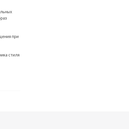
ильных
браз
щения при
ника стиля