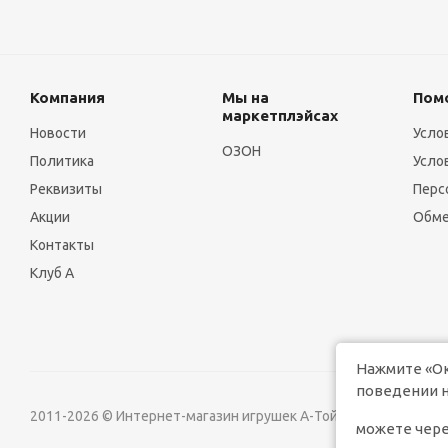
Компания
Мы на
Пом
маркетплэйсах
Новости
Усло
ОЗОН
Политика
Усло
Реквизиты
Перс
Акции
Обме
Контакты
Клуб А
Нажмите «Ок
поведении н
2011-2026 © Интернет-магазин игрушек А-Той
Версия д
можете чере