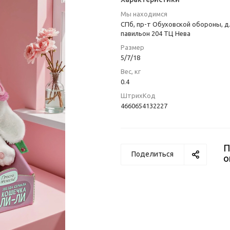
Мы находимся
СПб, пр-т Обуховской обороны, д.
павильон 204 ТЦ Нева
Размер
5/7/18
Вес, кг
0.4
ШтрихКод
4660654132227
П
Поделиться
о