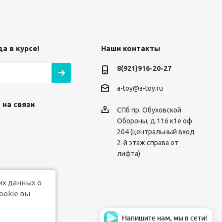
а в курсе!
Наши контакты
8(921)916-20-27
a-toy@a-toy.ru
 на связи
СПб пр. Обуховской
Обороны, д.116 к1е оф.
204 (центральный вход
2-й этаж справа от
лифта)
их данных о
ookie вы
Напишите нам, мы в сети!