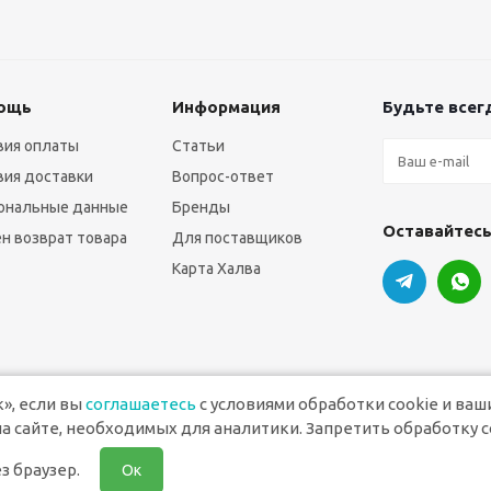
ощь
Информация
Будьте всегд
вия оплаты
Статьи
вия доставки
Вопрос-ответ
ональные данные
Бренды
Оставайтесь
н возврат товара
Для поставщиков
Карта Халва
», если вы
соглашаетесь
с условиями обработки cookie и ваш
а сайте, необходимых для аналитики. Запретить обработку c
ля печати
з браузер.
Ок