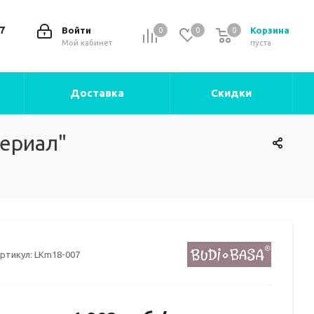
7
Войти
Корзина
0
0
0
0
Мой кабинет
пуста
Доставка
Скидки
сериал"
ртикул:
LKm18-007