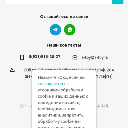
Оставайтесь на связи
Наши контакты
8(921)916-20-27
a-toy@a-toy.ru
СПб пр. Обуховской Обороны, д.116 к1е оф. 204
(центральный вход 2-й этаж справа от лифта)
Нажмите «Ок», если вы
соглашаетесь
с
условиями обработки
cookie и ваших данных о
поведении на сайте,
2011-2026 © Интернет-магазин игрушек А-Той
необходимых для
аналитики. Запретить
Версия для печати
обработку cookie вы
можете через браузер.