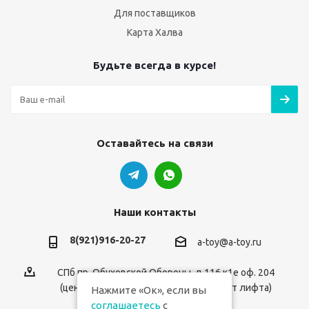
Для поставщиков
Карта Халва
Будьте всегда в курсе!
Оставайтесь на связи
Наши контакты
8(921)916-20-27
a-toy@a-toy.ru
СПб пр. Обуховской Обороны, д.116 к1е оф. 204
(центральный вход 2-й этаж справа от лифта)
Нажмите «Ок», если вы
соглашаетесь
с