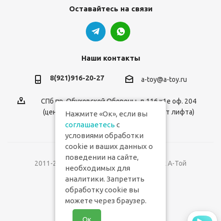
Оставайтесь на связи
Наши контакты
8(921)916-20-27
a-toy@a-toy.ru
СПб пр. Обуховской Обороны, д.116 к1е оф. 204
(центральный вход 2-й этаж справа от лифта)
Нажмите «Ок», если вы
соглашаетесь
с
условиями обработки
cookie и ваших данных о
поведении на сайте,
2011-2026 © Интернет-магазин игрушек А-Той
необходимых для
аналитики. Запретить
Версия для печати
обработку cookie вы
можете через браузер.
Ок