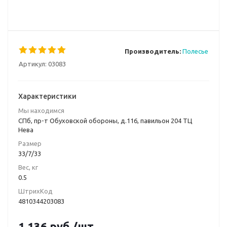
Производитель:
Полесье
Артикул:
03083
Характеристики
Мы находимся
СПб, пр-т Обуховской обороны, д.116, павильон 204 ТЦ
Нева
Размер
33/7/33
Вес, кг
0.5
ШтрихКод
4810344203083
1 136
руб.
/шт