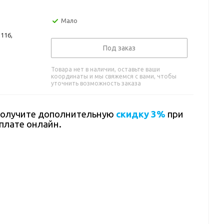
Мало
116,
Под заказ
Товара нет в наличии, оставьте ваши
координаты и мы свяжемся с вами, чтобы
уточнить возможность заказа
олучите дополнительную
скидку 3%
при
плате онлайн.