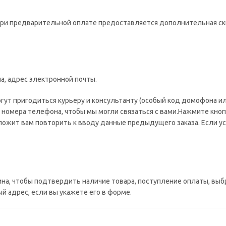
при предварительной оплате предоставляется дополнительная ск
а, адрес электронной почты.
огут пригодиться курьеру и консультанту (особый код домофона ил
 номера телефона, чтобы мы могли связаться с вами.Нажмите кноп
ожит вам повторить к вводу данные предыдущего заказа. Если ус
ина, чтобы подтвердить наличие товара, поступление оплаты, выб
 адрес, если вы укажете его в форме.