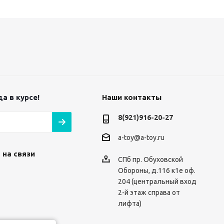
а в курсе!
Наши контакты
8(921)916-20-27
a-toy@a-toy.ru
 на связи
СПб пр. Обуховской
Обороны, д.116 к1е оф.
204 (центральный вход
2-й этаж справа от
лифта)