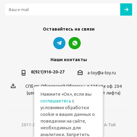
Оставайтесь на связи
Наши контакты
8(921)916-20-27
a-toy@a-toy.ru
СПб пр. Обуховской Обороны, д.116 к1е оф. 204
(центральный вход 2-й этаж справа от лифта)
Нажмите «Ок», если вы
соглашаетесь
с
условиями обработки
cookie и ваших данных о
поведении на сайте,
2011-2026 © Интернет-магазин игрушек А-Той
необходимых для
аналитики. Запретить