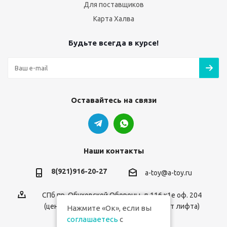
Для поставщиков
Карта Халва
Будьте всегда в курсе!
Оставайтесь на связи
Наши контакты
8(921)916-20-27
a-toy@a-toy.ru
СПб пр. Обуховской Обороны, д.116 к1е оф. 204
(центральный вход 2-й этаж справа от лифта)
Нажмите «Ок», если вы
соглашаетесь
с