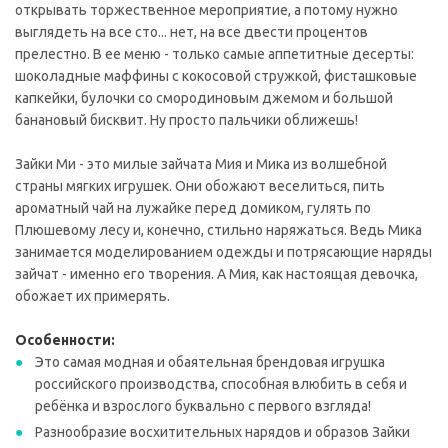
открывать торжественное мероприятие, а потому нужно
выглядеть на все сто... нет, на все двести процентов
прелестно. В ее меню - только самые аппетитные десерты:
шоколадные маффины с кокосовой стружкой, фисташковые
капкейки, булочки со смородиновым джемом и большой
банановый бисквит. Ну просто пальчики оближешь!
Зайки Ми - это милые зайчата Мия и Мика из волшебной
страны мягких игрушек. Они обожают веселиться, пить
ароматный чай на лужайке перед домиком, гулять по
Плюшевому лесу и, конечно, стильно наряжаться. Ведь Мика
занимается моделированием одежды и потрясающие наряды
зайчат - именно его творения. А Мия, как настоящая девочка,
обожает их примерять.
Особенности:
Это самая модная и обаятельная брендовая игрушка
российского производства, способная влюбить в себя и
ребёнка и взрослого буквально с первого взгляда!
Разнообразие восхитительных нарядов и образов Зайки