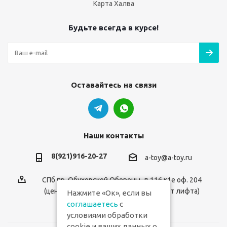
Карта Халва
Будьте всегда в курсе!
Оставайтесь на связи
Наши контакты
8(921)916-20-27
a-toy@a-toy.ru
СПб пр. Обуховской Обороны, д.116 к1е оф. 204
(центральный вход 2-й этаж справа от лифта)
Нажмите «Ок», если вы
соглашаетесь
с
условиями обработки
cookie и ваших данных о