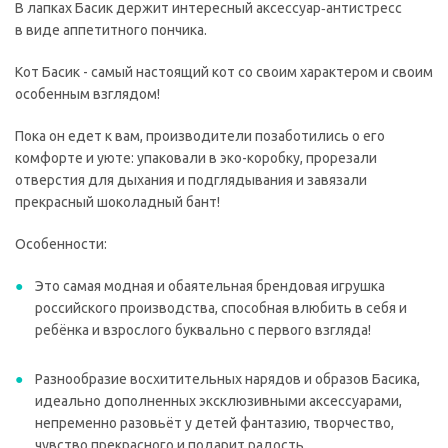
В лапках Басик держит интересный аксессуар‑антистресс
в виде аппетитного пончика.
Кот Басик - самый настоящий кот со своим характером и своим
особенным взглядом!
Пока он едет к вам, производители позаботились о его
комфорте и уюте: упаковали в эко-коробку, прорезали
отверстия для дыхания и подглядывания и завязали
прекрасный шоколадный бант!
Особенности:
Это самая модная и обаятельная брендовая игрушка
российского производства, способная влюбить в себя и
ребёнка и взрослого буквально с первого взгляда!
Разнообразие восхитительных нарядов и образов Басика,
идеально дополненных эксклюзивными аксессуарами,
непременно разовьёт у детей фантазию, творчество,
чувство прекрасного и подарит радость.