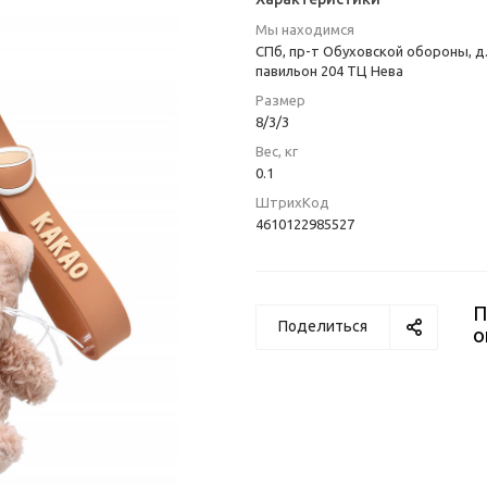
Мы находимся
СПб, пр-т Обуховской обороны, д.
павильон 204 ТЦ Нева
Размер
8/3/3
Вес, кг
0.1
ШтрихКод
4610122985527
П
Поделиться
о