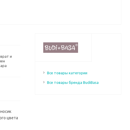
врат и
мен
вара
Все товары категории
Все товары бренда BudiBasa
 носик
ого цвета