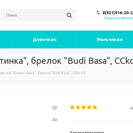
8(921)916-20-2
Заказать звонок
Девочкам
Мальчикам
инка", брелок "Budi Basa", CCkc
весом "Валентинка", брелок "Budi Basa", CCkc-04
А
Характеристики