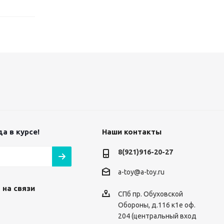
а в курсе!
Наши контакты
8(921)916-20-27
a-toy@a-toy.ru
 на связи
СПб пр. Обуховской
Обороны, д.116 к1е оф.
204 (центральный вход