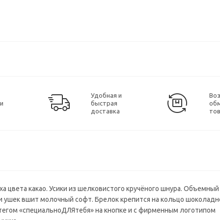
Удобная и
Воз
ки
быстрая
об
доставка
то
ха цвета какао. Усики из шелковистого кручёного шнура. Объемный
ри ушек вшит молочный софт. Брелок крепится на кольцо шоколадн
штегом «специальноДЛЯтебя» на кнопке и с фирменным логотипом