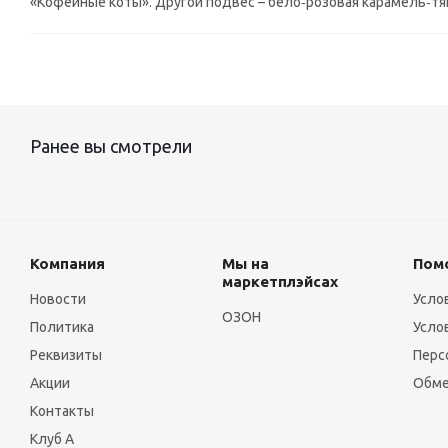
«Кофейные коты». Другой подвес – бело‑розовая карамель‑тя
Ранее вы смотрели
Компания
Мы на
Пом
маркетплэйсах
Новости
Усло
ОЗОН
Политика
Усло
Реквизиты
Перс
Акции
Обме
Контакты
Клуб А