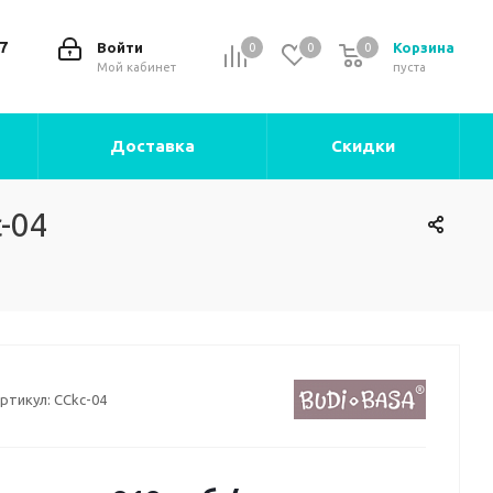
7
Войти
Корзина
0
0
0
0
Мой кабинет
пуста
Доставка
Скидки
-04
ртикул:
CCkc-04