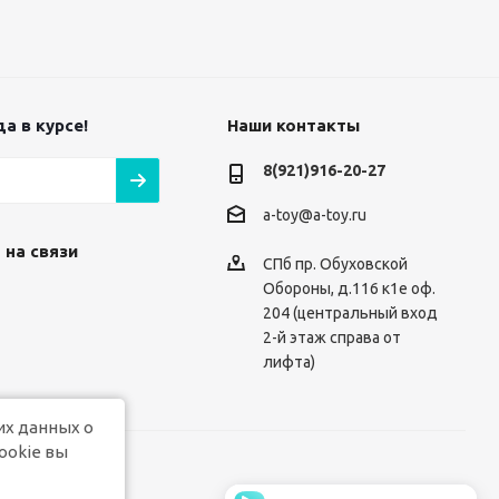
а в курсе!
Наши контакты
8(921)916-20-27
a-toy@a-toy.ru
 на связи
СПб пр. Обуховской
Обороны, д.116 к1е оф.
204 (центральный вход
2-й этаж справа от
лифта)
их данных о
ookie вы