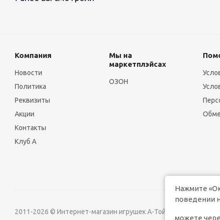
Компания
Мы на
Пом
маркетплэйсах
Новости
Усло
ОЗОН
Политика
Усло
Реквизиты
Перс
Акции
Обме
Контакты
Клуб А
Нажмите «Ок
поведении н
2011-2026 © Интернет-магазин игрушек А-Той
Версия д
можете чере