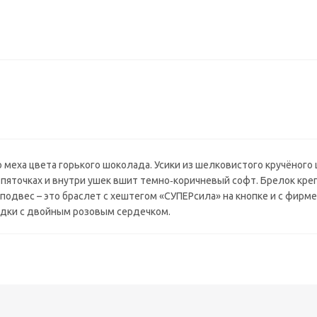
о меха цвета горького шоколада. Усики из шелковистого кручёного 
пяточках и внутри ушек вшит темно‑коричневый софт. Брелок кре
одвес – это браслет с хештегом «СУПЕРсила» на кнопке и с фирм
адки с двойным розовым сердечком.