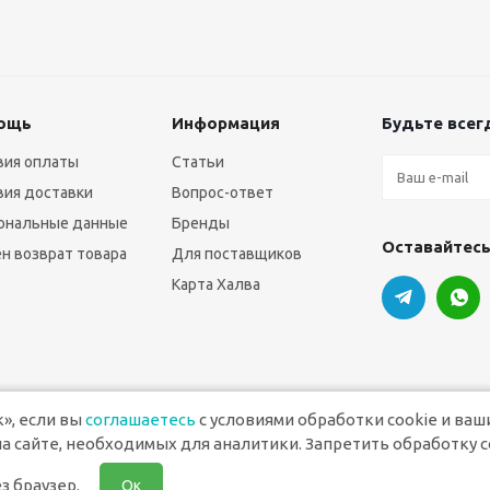
ощь
Информация
Будьте всегд
вия оплаты
Статьи
вия доставки
Вопрос-ответ
ональные данные
Бренды
Оставайтесь
н возврат товара
Для поставщиков
Карта Халва
», если вы
соглашаетесь
с условиями обработки cookie и ваш
а сайте, необходимых для аналитики. Запретить обработку c
ля печати
з браузер.
Ок