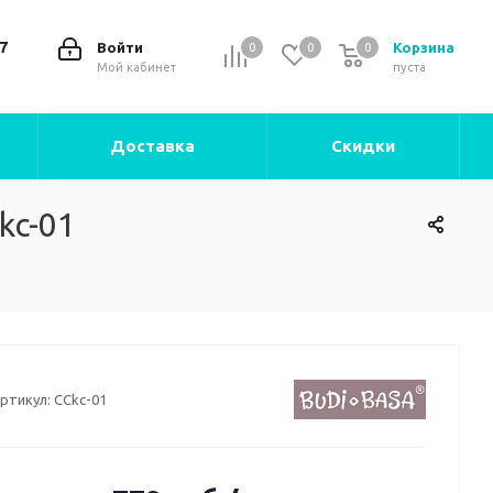
7
Войти
Корзина
0
0
0
0
Мой кабинет
пуста
Доставка
Скидки
kc-01
ртикул:
CCkc-01