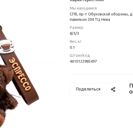
Мы находимся
СПб, пр-т Обуховской обороны, д.
павильон 204 ТЦ Нева
Размер
8/3/3
Вес, кг
0.1
ШтрихКод
4610122985497
П
Поделиться
о