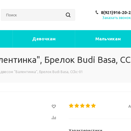
8(921)916-20-2
Заказать звонок
Девочкам
Мальчикам
ентинка", Брелок Budi Basa, CC
двесом "Валентинка", Брелок Budi Basa, CCkc-01
А
Характеристики