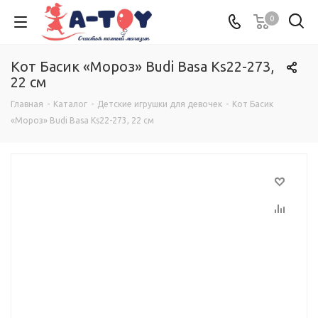
0
Кот Басик «Мороз» Budi Basa Ks22-273,
22 см
Главная
-
Каталог
-
Детские игрушки для девочек
-
Кот Басик
«Мороз» Budi Basa Ks22-273, 22 см