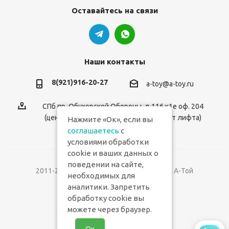
Оставайтесь на связи
Наши контакты
8(921)916-20-27
a-toy@a-toy.ru
СПб пр. Обуховской Обороны, д.116 к1е оф. 204
(центральный вход 2-й этаж справа от лифта)
Нажмите «Ок», если вы
соглашаетесь
с
условиями обработки
cookie и ваших данных о
поведении на сайте,
2011-2026 © Интернет-магазин игрушек А-Той
необходимых для
аналитики. Запретить
Версия для печати
обработку cookie вы
можете через браузер.