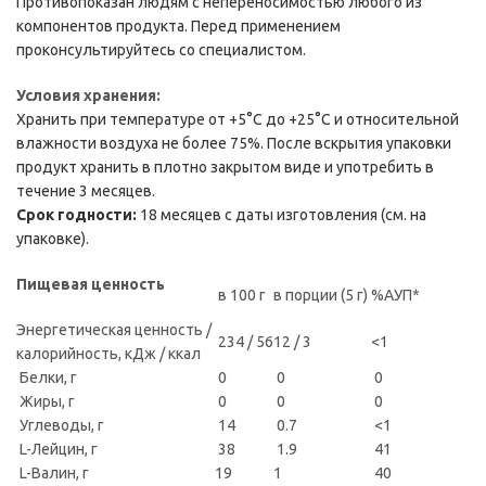
Противопоказан людям с непереносимостью любого из
компонентов продукта. Перед применением
проконсультируйтесь со специалистом.
Условия хранения:
Хранить при температуре от +5°С до +25°С и относительной
влажности воздуха не более 75%. После вскрытия упаковки
продукт хранить в плотно закрытом виде и употребить в
течение 3 месяцев.
Срок годности:
18 месяцев с даты изготовления (см. на
упаковке).
Пищевая ценность
в 100 г
в порции (5 г)
%АУП*
Энергетическая ценность /
234 / 56
12 / 3
<1
калорийность, кДж / ккал
Белки, г
0
0
0
Жиры, г
0
0
0
Углеводы, г
14
0.7
<1
L-Лейцин, г
38
1.9
41
L-Валин, г
19
1
40